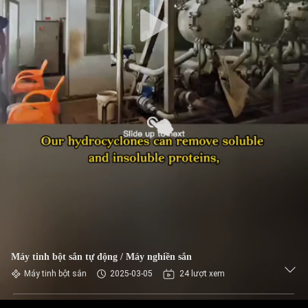
THAM
QUAN
NHÀ
MÁY
KIỂM
SOÁT
CHẤT
LƯỢNG
LIÊN
HỆ
Máy tinh bột sắn tự động / Máy nghiền sắn
CHÚNG
Máy tinh bột sắn
2025-03-05
24 lượt xem
TÔI