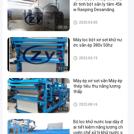
ất tinh bột sắn ly tâm 45k
w Rasping Desanding
Máy tinh bột sắn
2025-03-05
00:36
Máy lọc bột xơ sợi khử nư
ớc sắn ép 380v 50hz
Máy chế biến bột sắn
2022-02-15
02:08
Máy ép xơ sợi sắn Máy ép
thép tiêu thụ năng lượng
thấp
Máy chế biến tinh bột sắn
2022-08-16
02:08
Bộ lọc khử nước loại dây đ
ai tiết kiệm năng lượng ch
uyên chế xử lý khử nước s