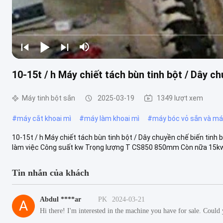
10-15t / h Máy chiết tách bùn tinh bột / Dây ch
Máy tinh bột sắn
2025-03-19
1349 lượt xem
#
máy cắt khoai mì
#
máy làm khoai mì
#
máy bóc vỏ sắn và má
10-15t / h Máy chiết tách bùn tinh bột / Dây chuyền chế biến tinh 
làm việc Công suất kw Trọng lượng T CS850 850mm Còn nữa 15kw
Tin nhắn của khách
Abdul ****ar
PK
2024-03-21
A
Hi there! I'm interested in the machine you have for sale. Could 