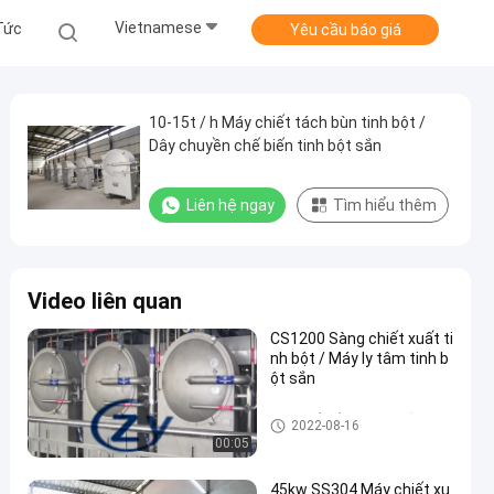
Vietnamese
Tức
Yêu cầu báo giá
10-15t / h Máy chiết tách bùn tinh bột /
Dây chuyền chế biến tinh bột sắn
Liên hệ ngay
Tìm hiểu thêm
Video liên quan
CS1200 Sàng chiết xuất ti
nh bột / Máy ly tâm tinh b
ột sắn
Máy chế biến tinh bột sắn
2022-08-16
00:05
45kw SS304 Máy chiết xu