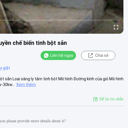
uyền chế biến tinh bột sắn
Liên hệ ngay
Chia sẻ
y giặt
bột sắn Loại sàng ly tâm tinh bột Mô hình Đường kính của giỏ Mô hình
-30kw...
Xem thêm
Để lại tin nhắn
you please provide more details about it?