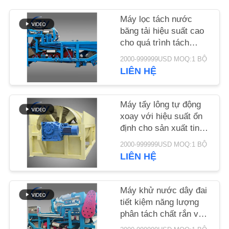
Máy lọc tách nước
TIN
băng tải hiệu suất cao
TỨC
cho quá trình tách
nước bùn ổn định trong
2000-999999USD MOQ:1 BỘ
dây chuyền sản xuất
YÊU
LIÊN HỆ
tinh bột sắn
CẦU
BÁO
Máy tẩy lông tự động
xoay với hiệu suất ổn
GIÁ
định cho sản xuất tinh
bột cà chua và khoai
2000-999999USD MOQ:1 BỘ
tây
SƠ
LIÊN HỆ
ĐỒ
TRANG
Máy khử nước dây đai
tiết kiệm năng lượng
WEB
phân tách chất rắn và
chất lỏng với công suất