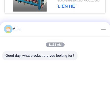
2000-999999USD MOQ:1 BỘ
PRIVACY
sợi 4t / h cho hoạt
LIÊN HỆ
động liên tục
POLICY
Danh mục phổ biến
Tất cả
Alice
các
Máy chế biến tinh bột
11:52 AM
Máy tinh bột sắn
sắn
Good day, what product are you looking for?
Máy tinh bột khoai
Máy chế biến bột sắn
tây
Bơm ly tâm và hộp
Máy đo lưu lượng tự
số
động
Máy chế biến bột
Máy tinh bột ngô
khoai tây