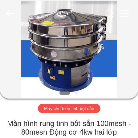
-
2026
Henan
Zhiyuan
Starch
Engineering
Machinery
Co.,ltd.
TRANG
All
Rights
Reserved.
CHỦ
CÁC
SẢN
PHẨM
VỀ
Máy chế biến tinh bột sắn
CHÚNG
TÔI
Màn hình rung tinh bột sắn 100mesh -
80mesn Động cơ 4kw hai lớp