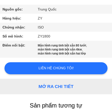
THAM
QUAN
Nguồn gốc:
Trung Quốc
NHÀ
Hàng hiệu:
ZY
MÁY
Chứng nhận:
ISO
Số mô hình:
ZY1800
KIỂM
Điểm nổi bật:
,
Màn hình rung tinh bột sắn 80 lưới
,
SOÁT
màn hình rung tinh bột sắn 4kw
màn hình rung tinh bột sắn hai lớp
CHẤT
LƯỢNG
LIÊN HỆ CHÚNG TÔI!
LIÊN
MỞ RA CHI TIẾT
HỆ
CHÚNG
Sản phẩm tương tự
TÔI