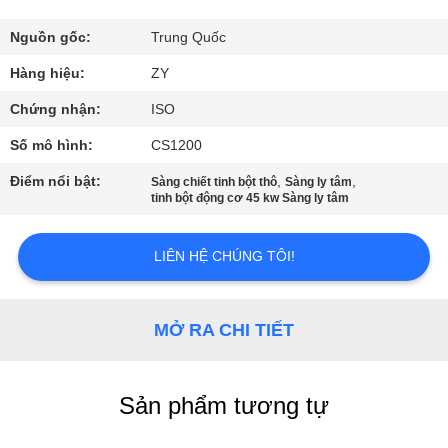
THAM
QUAN
Nguồn gốc:
Trung Quốc
NHÀ
Hàng hiệu:
ZY
MÁY
Chứng nhận:
ISO
Số mô hình:
CS1200
KIỂM
Điểm nổi bật:
,
,
Sàng chiết tinh bột thô
Sàng ly tâm
SOÁT
tinh bột động cơ 45 kw Sàng ly tâm
CHẤT
LIÊN HỆ CHÚNG TÔI!
LƯỢNG
LIÊN
MỞ RA CHI TIẾT
HỆ
CHÚNG
Sản phẩm tương tự
TÔI