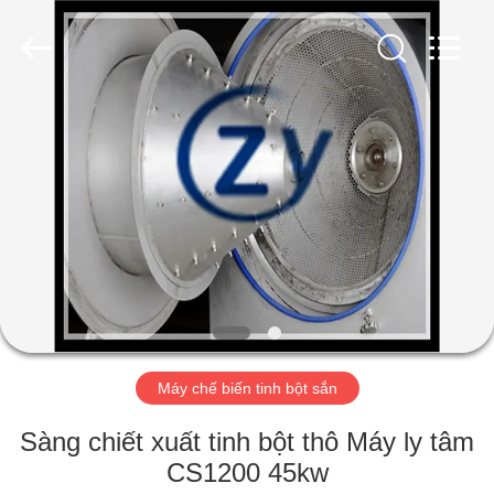
-
2026
Henan
Zhiyuan
Starch
Engineering
Machinery
Co.,ltd.
TRANG
All
Rights
Reserved.
CHỦ
CÁC
SẢN
PHẨM
VỀ
Máy chế biến tinh bột sắn
CHÚNG
TÔI
Sàng chiết xuất tinh bột thô Máy ly tâm
CS1200 45kw