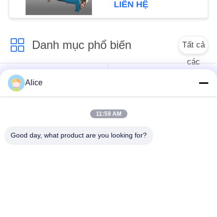
sợi 4t / h cho hoạt
LIÊN HỆ
PRIVACY
động liên tục
POLICY
Danh mục phổ biến
Tất cả
các
Máy chế biến tinh bột
Máy tinh bột sắn
Alice
sắn
11:59 AM
Máy tinh bột khoai
Máy chế biến bột sắn
tây
Good day, what product are you looking for?
Bơm ly tâm và hộp
Máy đo lưu lượng tự
số
động
Máy chế biến bột
Máy tinh bột ngô
khoai tây