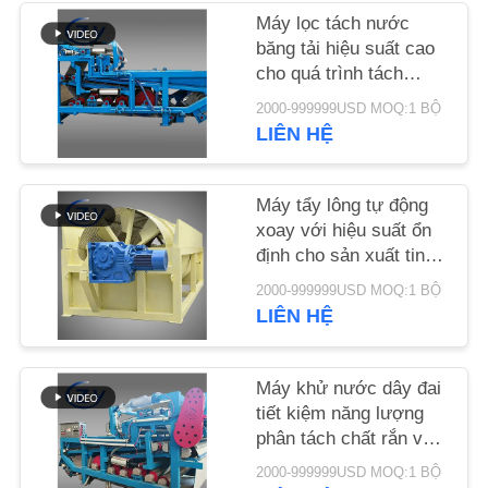
Máy lọc tách nước
TIN
băng tải hiệu suất cao
cho quá trình tách
TỨC
nước bùn ổn định trong
2000-999999USD MOQ:1 BỘ
dây chuyền sản xuất
LIÊN HỆ
tinh bột sắn
YÊU
CẦU
Máy tẩy lông tự động
BÁO
xoay với hiệu suất ổn
định cho sản xuất tinh
GIÁ
bột cà chua và khoai
2000-999999USD MOQ:1 BỘ
tây
LIÊN HỆ
SƠ
ĐỒ
Máy khử nước dây đai
TRANG
tiết kiệm năng lượng
WEB
phân tách chất rắn và
chất lỏng với công suất
2000-999999USD MOQ:1 BỘ