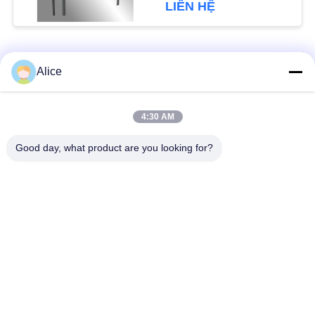
Tuber tinh bột Thanh
LIÊN HỆ
PRIVACY
lọc bùn
POLICY
Danh mục phổ biến
Tất cả
Alice
các
Máy chế biến tinh bột
4:30 AM
Máy tinh bột sắn
sắn
Good day, what product are you looking for?
Máy tinh bột khoai
Máy chế biến bột sắn
tây
Bơm ly tâm và hộp
Máy đo lưu lượng tự
số
động
Máy chế biến bột
Máy tinh bột ngô
khoai tây