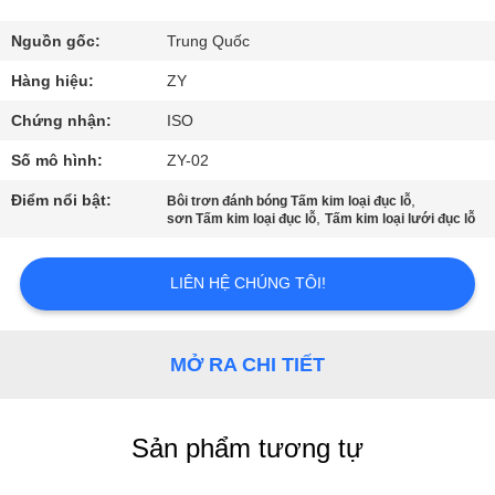
THAM
QUAN
Nguồn gốc:
Trung Quốc
NHÀ
Hàng hiệu:
ZY
MÁY
Chứng nhận:
ISO
Số mô hình:
ZY-02
KIỂM
Điểm nổi bật:
,
Bôi trơn đánh bóng Tấm kim loại đục lỗ
,
SOÁT
sơn Tấm kim loại đục lỗ
Tấm kim loại lưới đục lỗ
CHẤT
LIÊN HỆ CHÚNG TÔI!
LƯỢNG
LIÊN
MỞ RA CHI TIẾT
HỆ
CHÚNG
Sản phẩm tương tự
TÔI