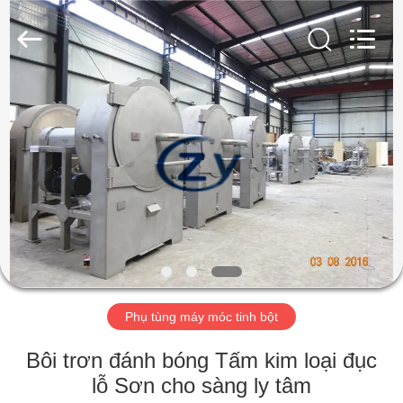
-
2026
Henan
Zhiyuan
Starch
Engineering
Machinery
Co.,ltd.
TRANG
All
Rights
Reserved.
CHỦ
CÁC
SẢN
PHẨM
VỀ
Phụ tùng máy móc tinh bột
CHÚNG
TÔI
Bôi trơn đánh bóng Tấm kim loại đục
lỗ Sơn cho sàng ly tâm