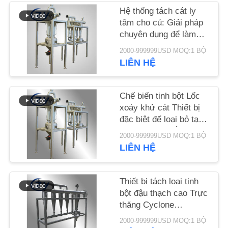
Hệ thống tách cát ly
TIN
tâm cho củ: Giải pháp
chuyên dụng để làm
TỨC
sạch bùn tinh bột từ
2000-999999USD MOQ:1 BỘ
sắn, khoai tây và khoai
LIÊN HỆ
lang
YÊU
CẦU
Chế biến tinh bột Lốc
BÁO
xoáy khử cát Thiết bị
đặc biệt để loại bỏ tạp
GIÁ
chất cát của sắn Khoai
2000-999999USD MOQ:1 BỘ
lang Tinh bột khoai lang
LIÊN HỆ
SƠ
ĐỒ
Thiết bị tách loại tinh
TRANG
bột đậu thạch cao Trực
WEB
thăng Cyclone
Desander Đặc biệt cho
2000-999999USD MOQ:1 BỘ