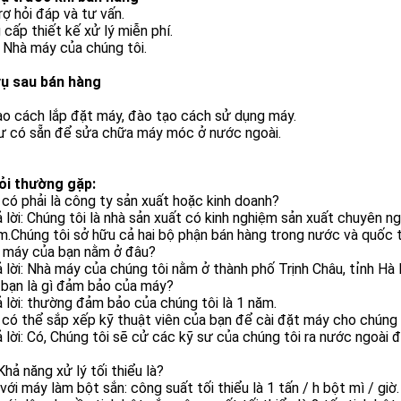
rợ hỏi đáp và tư vấn.
 cấp thiết kế xử lý miễn phí.
 Nhà máy của chúng tôi.
vụ sau bán hàng
ạo cách lắp đặt máy, đào tạo cách sử dụng máy.
sư có sẵn để sửa chữa máy móc ở nước ngoài.
ỏi thường gặp:
 có phải là công ty sản xuất hoặc kinh doanh?
ả lời: Chúng tôi là nhà sản xuất có kinh nghiệm sản xuất chuyên n
m.Chúng tôi sở hữu cả hai bộ phận bán hàng trong nước và quốc t
à máy của bạn nằm ở đâu?
ả lời: Nhà máy của chúng tôi nằm ở thành phố Trịnh Châu, tỉnh 
 bạn là gì đảm bảo của máy?
ả lời: thường đảm bảo của chúng tôi là 1 năm.
 có thể sắp xếp kỹ thuật viên của bạn để cài đặt máy cho chúng 
ả lời: Có, Chúng tôi sẽ cử các kỹ sư của chúng tôi ra nước ngoài
Khả năng xử lý tối thiểu là?
 với máy làm bột sắn: công suất tối thiểu là 1 tấn / h bột mì / giờ.