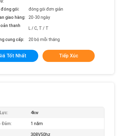
ểu:
t đóng gói:
đóng gói đơn giản
an giao hàng:
20-30 ngày
hoản thanh
L / C, T / T
ng cung cấp:
20 bộ mỗi tháng
Giá Tốt Nhất
Tiếp Xúc
Lực:
4kw
o Đảm:
1 năm
308V50hz