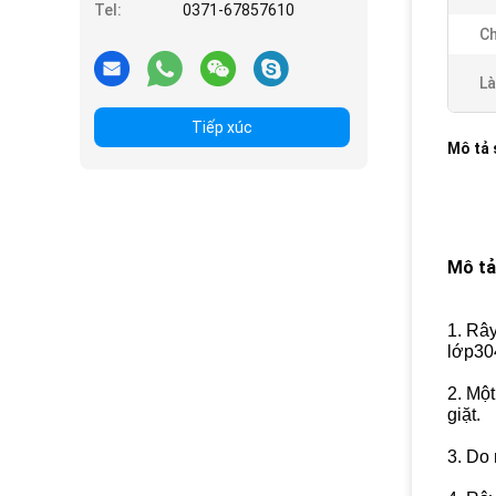
Tel:
0371-67857610
Ch
Là
Tiếp xúc
Mô tả
Mô tả
1. Râ
lớp30
2. Một
giặt.
3. Do 