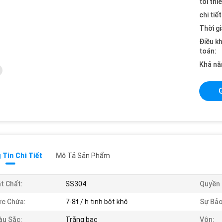
tối thi
chi tiế
Thời gi
Điều k
toán:
Khả nă
Tin Chi Tiết
Mô Tả Sản Phẩm
t Chất:
SS304
Quyền 
c Chứa:
7-8t / h tinh bột khô
Sự Bả
u Sắc:
Trắng bạc
Vôn: