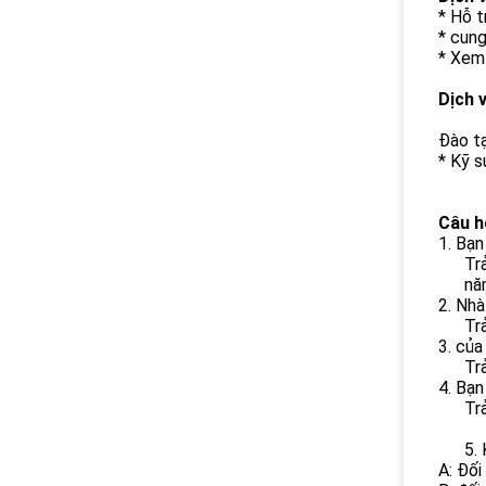
* Hỗ t
* cung
* Xem
Dịch 
Đào t
* Kỹ 
Câu h
1. Bạn
Tr
nă
2. Nh
Tr
3. của
Tr
4. Bạn
Tr
5. 
A: Đối