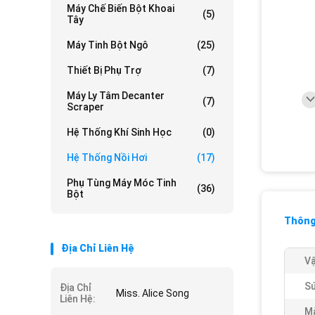
Máy Chế Biến Bột Khoai
(5)
Tây
Máy Tinh Bột Ngô
(25)
Thiết Bị Phụ Trợ
(7)
Máy Ly Tâm Decanter
(7)
Scraper
Hệ Thống Khí Sinh Học
(0)
Hệ Thống Nồi Hơi
(17)
Phụ Tùng Máy Móc Tinh
(36)
Bột
Thông 
Địa Chỉ Liên Hệ
Vậ
Sứ
Địa Chỉ
Miss. Alice Song
Liên Hệ:
Mà