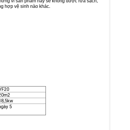
nhưng vì sản phẩm này sẽ không được rửa sạch,
ông hợp vệ sinh nào khác.
VF20
20m2
18,5kw
ngày 5