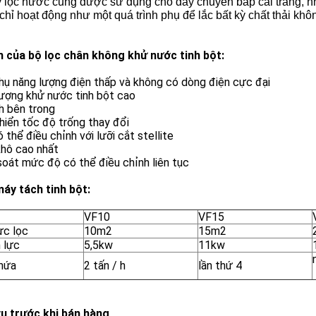
y lọc nước cũng được sử dụng cho dây chuyền bắp cải trắng, 
chỉ hoạt động như một quá trình phụ để lắc bất kỳ chất thải kh
ch của bộ lọc chân không khử nước tinh bột:
hụ năng lượng điện thấp và không có dòng điện cực đại
lượng khử nước tinh bột cao
h bên trong
hiển tốc độ trống thay đổi
 thể điều chỉnh với lưỡi cắt stellite
khô cao nhất
oát mức độ có thể điều chỉnh liên tục
máy tách tinh bột:
VF10
VF15
ực lọc
10m2
15m2
 lực
5,5kw
11kw
hứa
2 tấn / h
lần thứ 4
vụ trước khi bán hàng