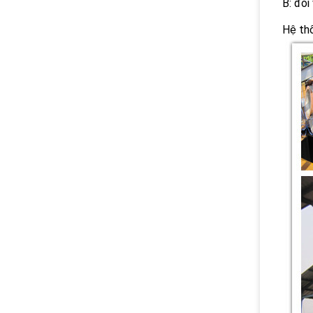
B: đối
Hệ thố