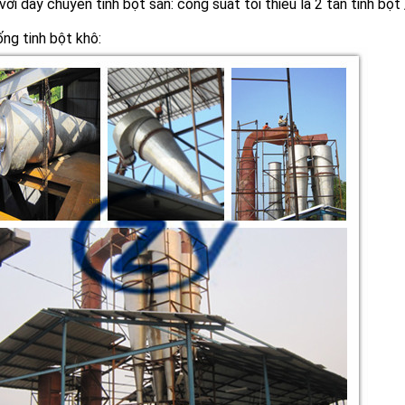
 với dây chuyền tinh bột sắn: công suất tối thiểu là 2 tấn tinh bột 
ng tinh bột khô: