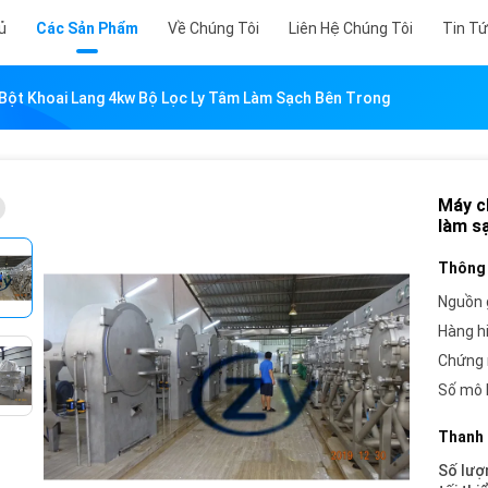
ủ
Các Sản Phẩm
Về Chúng Tôi
Liên Hệ Chúng Tôi
Tin T
 Bột Khoai Lang 4kw Bộ Lọc Ly Tâm Làm Sạch Bên Trong
Máy ch
làm s
Thông 
Nguồn 
Hàng h
Chứng 
Số mô 
Thanh 
Số lượ