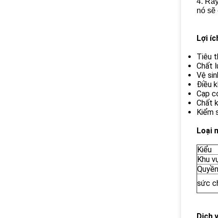
4. Râ
nó sẽ 
Lợi í
Tiêu t
Chất 
Vệ sin
Điều k
Cạp có
Chất 
Kiểm s
Loại 
Kiểu
Khu v
Quyền
sức c
Dịch 