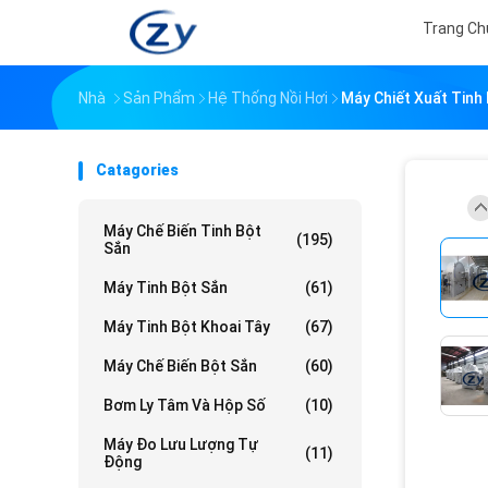
Trang Ch
Nhà
Sản Phẩm
Hệ Thống Nồi Hơi
Máy Chiết Xuất Tinh
Catagories
Máy Chế Biến Tinh Bột
(195)
Sắn
Máy Tinh Bột Sắn
(61)
Máy Tinh Bột Khoai Tây
(67)
Máy Chế Biến Bột Sắn
(60)
Bơm Ly Tâm Và Hộp Số
(10)
Máy Đo Lưu Lượng Tự
(11)
Động