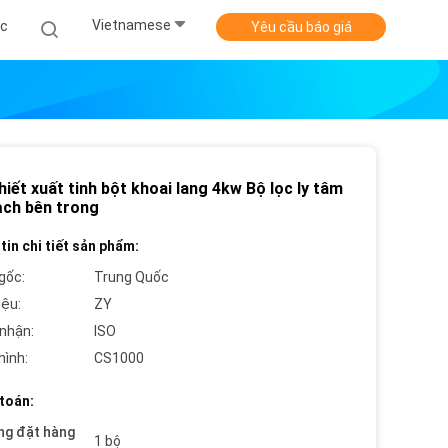
Vietnamese
ức
Yêu cầu báo giá
iết xuất tinh bột khoai lang 4kw Bộ lọc ly tâm
ạch bên trong
tin chi tiết sản phẩm:
gốc:
Trung Quốc
iệu:
ZY
nhận:
ISO
hình:
CS1000
toán:
ng đặt hàng
1 bộ