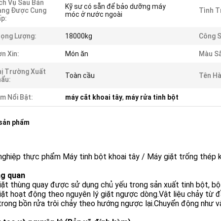
ch Vụ Sau Bán
Kỹ sư có sẵn để bảo dưỡng máy
àng Được Cung
Tình T
móc ở nước ngoài
p:
ọng Lượng:
18000kg
Công S
n Xin:
Món ăn
Màu Sắ
ị Trường Xuất
Toàn cầu
Tên Hà
ẩu:
m Nổi Bật:
máy cắt khoai tây
,
máy rửa tinh bột
 sản phẩm
ghiệp thực phẩm Máy tinh bột khoai tây / Máy giặt trống thép 
ng quan
ặt thùng quay được sử dụng chủ yếu trong sản xuất tinh bột, bột
ặt hoạt động theo nguyên lý giặt ngược dòng.Vật liệu chảy từ đ
rong bồn rửa trôi chảy theo hướng ngược lại.Chuyển động như vậ