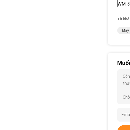
WM-3
Từ khó
Máy 
Muốn
Côn
thướ
Chờ