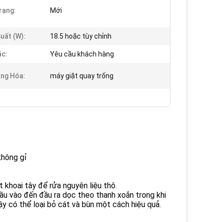
rạng:
Mới
uất (w):
18.5 hoặc tùy chỉnh
c:
Yêu cầu khách hàng
ng Hóa:
máy giặt quay trống
không gỉ
 khoai tây để rửa nguyên liệu thô.
ầu vào đến đầu ra dọc theo thanh xoắn trong khi
y có thể loại bỏ cát và bùn một cách hiệu quả.