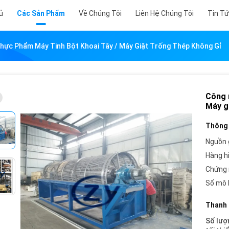
ủ
Các Sản Phẩm
Về Chúng Tôi
Liên Hệ Chúng Tôi
Tin T
hực Phẩm Máy Tinh Bột Khoai Tây / Máy Giặt Trống Thép Không Gỉ
Công 
Máy g
Thông 
Nguồn 
Hàng h
Chứng 
Số mô 
Thanh 
Số lượ