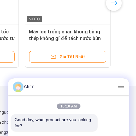
 tốc
Máy lọc trống chân không bằng
nước tự
thép không gỉ để tách nước bùn
tinh bột sắn khoai tây
Giá Tốt Nhất
Alice
Gửi thư cho chúng tôi
10:10 AM
guoji, jian
Good day, what product are you looking 
n zhongyuan
for?
engzhou,