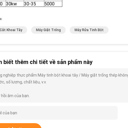
0
30kw
30-35
5000
a:
Cắt Khoai Tây
Máy Giặt Trống
Máy Rửa Tinh Bột
 biết thêm chi tiết về sản phẩm này
g nghiệp thực phẩm Máy tinh bột khoai tây / Máy giặt trống thép không g
c, số lượng, chất liệu, v.v.
 hồi âm của bạn.