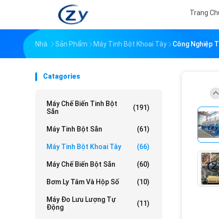
Trang Ch
Nhà
Sản Phẩm
Máy Tinh Bột Khoai Tây
Công Nghiệp T
Catagories
Máy Chế Biến Tinh Bột
(191)
Sắn
Máy Tinh Bột Sắn
(61)
Máy Tinh Bột Khoai Tây
(66)
Máy Chế Biến Bột Sắn
(60)
Bơm Ly Tâm Và Hộp Số
(10)
Máy Đo Lưu Lượng Tự
(11)
Động