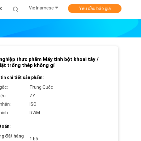
Vietnamese
ức
Yêu cầu báo giá
nghiệp thực phẩm Máy tinh bột khoai tây /
iặt trống thép không gỉ
tin chi tiết sản phẩm:
gốc:
Trung Quốc
iệu:
ZY
nhận:
ISO
hình:
RWM
toán:
ng đặt hàng
1 bộ