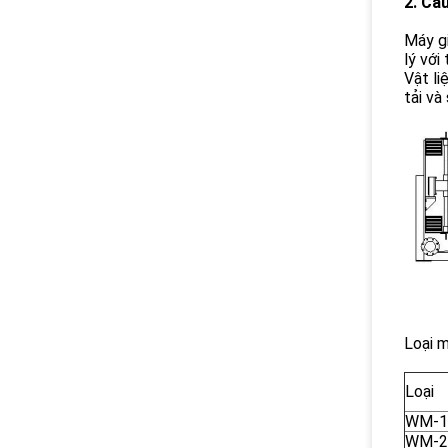
2. Cấ
Máy gi
lý với
Vật li
tải và
Loại m
Loại
WM-1
WM-2