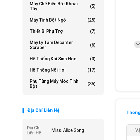
Máy Chế Biến Bột Khoai
(5)
Tây
Máy Tinh Bột Ngô
(25)
Thiết Bị Phụ Trợ
(7)
Máy Ly Tâm Decanter
(6)
Scraper
Hệ Thống Khí Sinh Học
(0)
Hệ Thống Nồi Hơi
(17)
Phụ Tùng Máy Móc Tinh
(35)
Bột
Địa Chỉ Liên Hệ
Thông 
Địa Chỉ
Miss. Alice Song
Vậ
Liên Hệ: