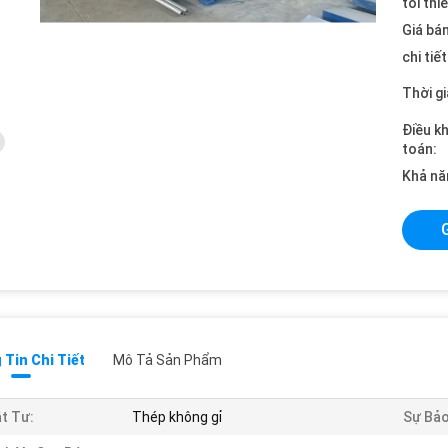
tối thi
Giá bán
chi tiế
Thời gi
Điều k
toán:
Khả nă
Tin Chi Tiết
Mô Tả Sản Phẩm
t Tư:
Thép không gỉ
Sự Bả