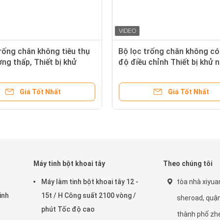
rống chân không tiêu thụ
Bộ lọc trống chân không có
ng thấp, Thiết bị khử
độ điều chỉnh Thiết bị khử 
 để chế biến sâu tinh bột
động cho tinh bột tuber
Giá Tốt Nhất
Giá Tốt Nhất
Máy tinh bột khoai tây
Theo chúng tôi
Máy làm tinh bột khoai tây 12 -
tòa nhà xiyuan
inh
15t / H Công suất 2100 vòng /
sheroad, quậ
phút Tốc độ cao
thành phố zh