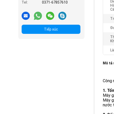
Dị
Tel:
0371-67857610
H
Cấ
Tr
Đơ
Tiếp xúc
Th
Kh
Là
Mô tả
Công n
1. Tổ
Máy gi
Máy gi
nước t