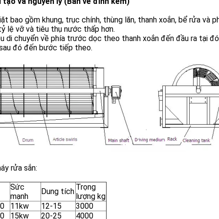
u tạo và nguyên lý (Bản vẽ đính kèm)
ặt bao gồm khung, trục chính, thùng lăn, thanh xoắn, bể rửa và 
 tỷ lệ vỡ và tiêu thụ nước thấp hơn.
ệu di chuyển về phía trước dọc theo thanh xoắn đến đầu ra tại 
 sau đó đến bước tiếp theo.
áy rửa sắn:
Sức
Trọng
Dung tích
mạnh
lượng kg
0
11kw
12-15
3000
0
15kw
20-25
4000